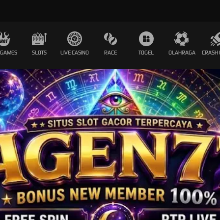
 GAMES
SLOTS
LIVE CASINO
RACE
TOGEL
OLAHRAGA
CRASH