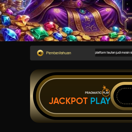
Salam hangat bersama AGEN77, platform tautan judi mesin slot daring pa
Pemberitahuan
JACKPOT
PLAY