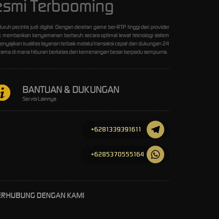
Resmi Terbooming
uh pecinta judi digital. Dengan deretan game ber-RTP tinggi dari provider
 memberikan kenyamanan bertaruh secara optimal lewat teknologi sistem
ajikan kualitas layanan terbaik melalui transaksi cepat dan dukungan 24
 utama di mana hiburan berkelas dan kemenangan besar berpadu sempurna.
BANTUAN & DUKUNGAN
Servis Lainnya
+6281339391611
+6285370555164
ERHUBUNG DENGAN KAMI