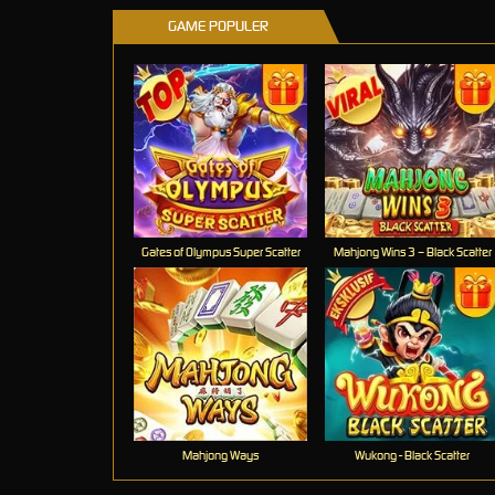
GAME POPULER
Gates of Olympus Super Scatter
Mahjong Wins 3 – Black Scatter
Mahjong Ways
Wukong - Black Scatter