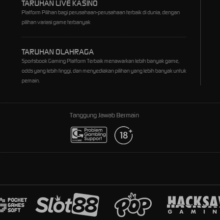
TARUHAN LIVE KASINO
Platform Pilihan bagi perusahaan-perusahaan terbaik di dunia, dengan
pilihan variasi game terbanyak
TARUHAN OLAHRAGA
Sportsbook Gaming Platform Terbaik menawarkan lebih banyak game,
odds yang lebih tinggi, dan menyediakan pilihan yang lebih banyak untuk
pemain.
Tanggung Jawab Bermain