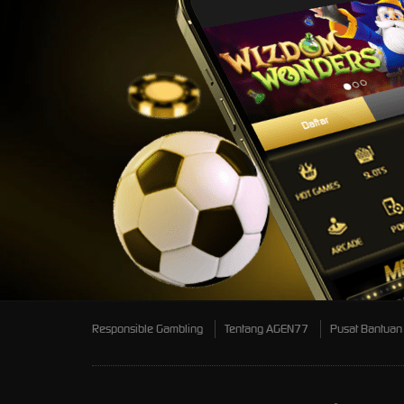
saban****m
IDR
2,983,800.00
Gates of Olympus Super
Scatter
afan****3
IDR
2,619,700.00
Gates of Olympus Super
Scatter
saban****m
IDR
2,180,700.00
Gates of Olympus Super
Scatter
saban****m
IDR
2,051,900.00
Gates of Olympus Super
Scatter
saban****m
Responsible Gambling
Tentang AGEN77
Pusat Bantuan
IDR
1,980,300.00
Gates of Olympus Super
Scatter