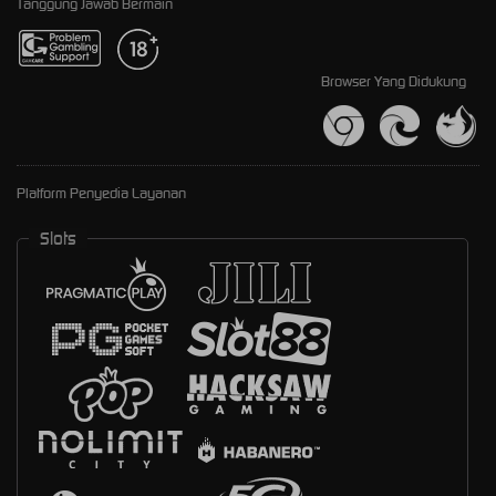
Tanggung Jawab Bermain
Browser Yang Didukung
Platform Penyedia Layanan
Slots