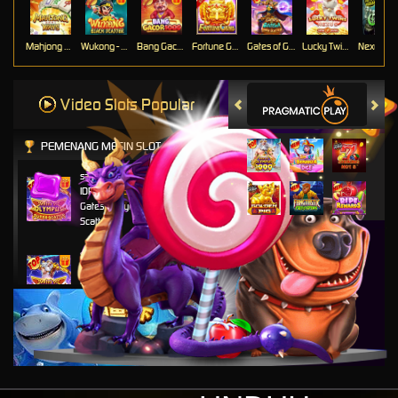
Mahjong Ways
Wukong - Black Scatter
Bang Gacor 1000
Fortune Gems
Gates of Gatot Kaca Super Scatter
Lucky Twins Nexus
Video Slots Popular
PEMENANG MESIN SLOT
saban****m
IDR
6,647,500.00
Gates of Olympus Super
Scatter
saban****m
IDR
6,093,700.00
Gates of Olympus Super
Scatter
anji****a
IDR
4,342,000.00
Gates of Olympus 1000
saban****m