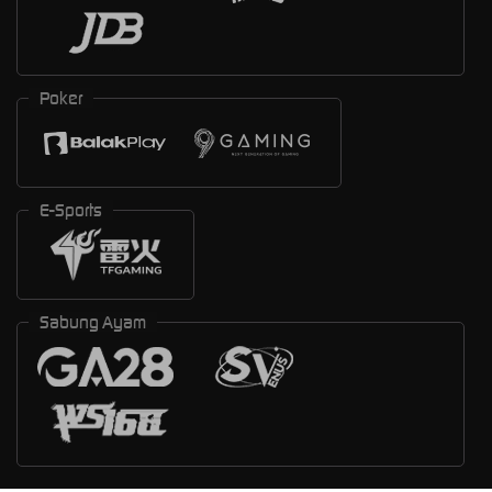
Poker
E-Sports
Sabung Ayam