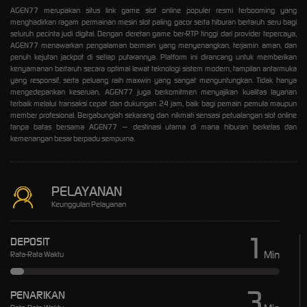
AGEN77
merupakan situs link game
slot online
populer resmi terbooming yang
menghadirkan ragam permainan mesin slot paling gacor serta hiburan bertaruh seru bagi
seluruh pecinta judi digital. Dengan deretan game ber-RTP tinggi dari provider tepercaya,
AGEN77 menawarkan pengalaman bermain yang menyenangkan, terjamin aman, dan
penuh kejutan jackpot di setiap putarannya. Platform ini dirancang untuk memberikan
kenyamanan bertaruh secara optimal lewat teknologi sistem modern, tampilan antarmuka
yang responsif, serta peluang raih maxwin yang sangat menguntungkan. Tidak hanya
mengedepankan keseruan, AGEN77 juga berkomitmen menyajikan kualitas layanan
terbaik melalui transaksi cepat dan dukungan 24 jam, baik bagi pemain pemula maupun
member profesional. Bergabunglah sekarang dan nikmati sensasi petualangan slot online
tanpa batas bersama AGEN77 — destinasi utama di mana hiburan berkelas dan
kemenangan besar berpadu sempurna.
PELAYANAN
Keunggulan Pelayanan
1
DEPOSIT
Min
Rata-Rata Waktu
3
PENARIKAN