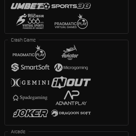
Crash Game
Arcade