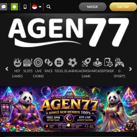
MASUK
DAFTAR
HOT
SLOTS
LIVE
RACE
TOGEL
OLAHRAGA
CRASH
ARCADE
POKER
E-
SABUN
GAMES
CASINO
GAME
SPORTS
AYAM