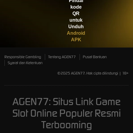
Pindai
IDR
1,980,300.00
kode
Gates of Olympus Super
Scatter
QR
untuk
saban****m
Unduh
IDR
1,848,900.00
Android
Gates of Olympus Super
Scatter
APK
Responsible Gambling
Tentang AGEN77
Pusat Bantuan
Syarat dan Ketentuan
©2025 AGEN77. Hak cipta dilindungi | 18+
AGEN77: Situs Link Game
Slot Online Populer Resmi
Terbooming